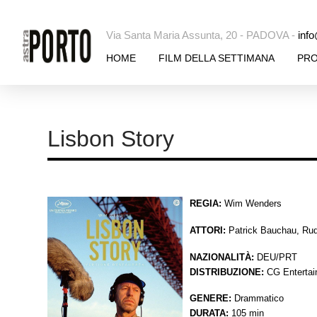
Via Santa Maria Assunta, 20 - PADOVA -
info
HOME
FILM DELLA SETTIMANA
PR
Lisbon Story
REGIA:
Wim Wenders
ATTORI:
Patrick Bauchau, Rud
NAZIONALITÀ:
DEU/PRT
DISTRIBUZIONE:
CG Enterta
GENERE:
Drammatico
DURATA:
105 min