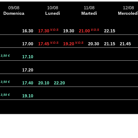
09/08
10/08
11/08
12/08
Domenica
Lunedì
Martedì
Mercoled
V.O.S
V.O.S
16.30
17.30
19.30
21.00
22.15
V.O.S
V.O.S
17.00
17.45
19.20
20.30
21.15
21.45
3,50 €
17.10
17.20
3,50 €
17.40
20.10
22.20
3,50 €
19.10