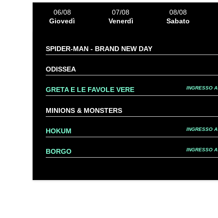
06/08
07/08
08/08
Giovedì
Venerdì
Sabato
SPIDER-MAN - BRAND NEW DAY
ODISSEA
INGRESSO A 
GRETA E LE FAVOLE VERE
MINIONS & MONSTERS
INGRESSO A 
HOKUM
INGRESSO A 
BORGO