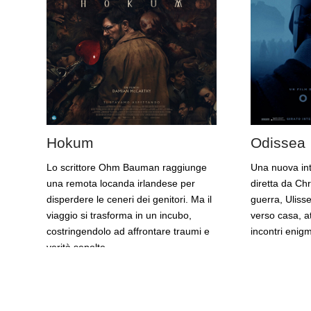
Hokum
Odissea
Lo scrittore Ohm Bauman raggiunge
Una nuova int
una remota locanda irlandese per
diretta da Ch
disperdere le ceneri dei genitori. Ma il
guerra, Ulisse
viaggio si trasforma in un incubo,
verso casa, at
costringendolo ad affrontare traumi e
incontri enig
verità sepolte.
SCHEDA C
SCHEDA COMPLETA