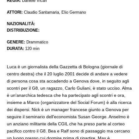
REGIA:
Daniele Vicari
ATTORI:
Claudio Santamaria, Elio Germano
NAZIONALITÀ:
DISTRIBUZIONE:
GENERE:
Drammatico
DURATA:
120 min
Luca è un giornalista della Gazzetta di Bologna (giornale di
centro destra) che il 20 luglio 2001 decide di andare a vedere
di persona cosa sta accadendo a Genova dove, in seguito agli
scontri per il G8, un ragazzo, Carlo Guliani, è stato ucciso. Alma
è un'anarchica tedesca che ha partecipato agli scontri e ora,
insieme a Marco (organizzatore del Social Forum) è alla ricerca
dei dispersi. Nick è un manager francese giunto a Genova per
seguire il seminario dell'economista Susan George. Anselmo è
un anziano militante della CGIL che ha preso parte al corteo
pacifico contro il G8. Bea e Ralf sono di passaggio ma cercano
un luogo presso cui dormire prima di ripartire. Max è