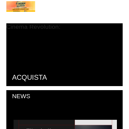
Cinema Revolution:
2026-03-11
Da venerdì 19 giugno a domenica 20 settembre i film di
nazionalità italiana ed europea a € 3,50....
LEGGI TUTTO
ACQUISTA
NEWS