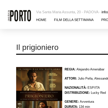
Via Santa Maria Assunta, 20 - PADOVA -
info
HOME
FILM DELLA SETTIMANA
PR
Il prigioniero
REGIA:
Alejandro Amenábar
ATTORI:
Julio Peña, Alessand
NAZIONALITÀ:
ESP/ITA
DISTRIBUZIONE:
Lucky Red
GENERE:
Avventura
DURATA:
134 min