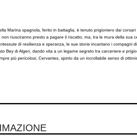
la Marina spagnola, ferito in battaglia, è tenuto prigioniero dai corsari
non riusciranno presto a pagare il riscatto; ma, tra le mura della sua ce
Intessute di resilienza e speranza, le sue storie incantano i compagni d
uto Bey di Algeri, dando vita a un legame segreto tra carceriere e prigio
empre più pericolosi, Cervantes, spinto da un incrollabile senso di ottim
MMAZIONE