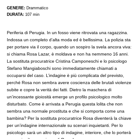
GENERE:
Drammatico
DURATA:
107 min
Periferia di Perugia. In un fosso viene ritrovata una ragazzina.
Indossa un completo d’alta moda ed è bellissima. La polizia sta
per portare via il corpo, quando un sospiro la svela ancora viva:
si chiama Rosa Lazar, è moldava e non ha nemmeno 16 anni.
La sostituta procuratrice Cristina Camponeschi e lo psicologo
Stefano Mangiaboschi sono immediatamente chiamati a
occuparsi del caso. L’indagine è più complicata del previsto,
perché Rosa non sembra avere coscienza delle brutali violenze
subite e copre la verità dei fatti. Dietro la maschera di
un’incessante gioiosità emerge un profilo psicologico molto
disturbato. Come è arrivata a Perugia questa lolita che non
sembra una normale prostituta e che si comporta come una
bambina? Per la sostituta procuratrice Rosa diventerà la chiave
per un’indagine internazionale su scenari inquietanti. Per lo
psicologo sarà un altro tipo di indagine, interiore, che lo porterà